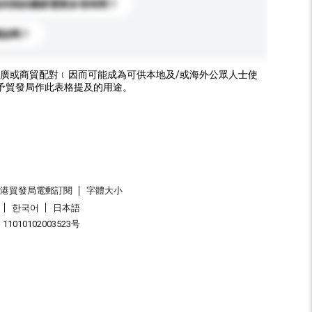
送到我的國家需要多長時間？
標誌嗎？
廣或商貿配對﹝因而可能成為可供本地及/或海外公眾人士使
予貿發局作此表格提及的用途。
香港貿發局電郵訂閱
字體大小
한국어
日本語
1010102003523号