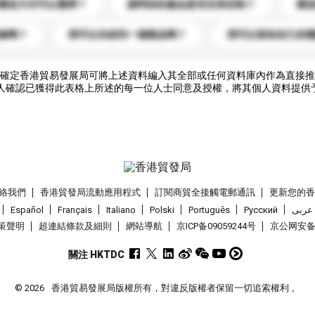
運送方式可以選擇？
請問你的產品是否支持定制？
運
錄嗎？
我可以先收到一個樣品嗎？
我可以添加自己的
確定香港貿易發展局可將上述資料編入其全部或任何資料庫內作為直接推
人確認已獲得此表格上所述的每一位人士同意及授權，將其個人資料提供
絡我們
香港貿發局流動應用程式
訂閱商貿全接觸電郵通訊
更新您的
Español
Français
Italiano
Polski
Português
Pусский
عربى
策聲明
超連結條款及細則
網站導航
京ICP备09059244号
京公网安备 1
關注 HKTDC
© 2026
香港貿易發展局版權所有，對違反版權者保留一切追索權利 。