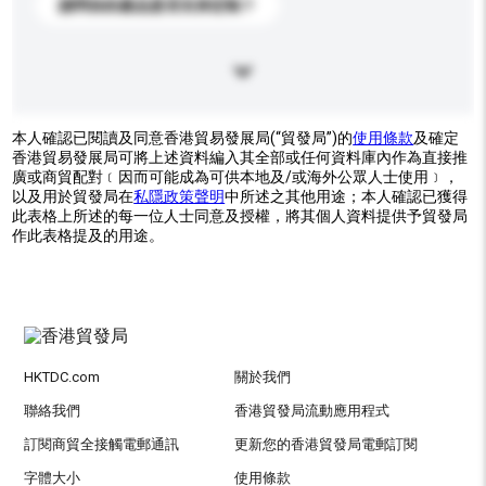
請問你的產品是否支持定制？
本人確認已閱讀及同意香港貿易發展局(“貿發局”)的
使用條款
及確定
香港貿易發展局可將上述資料編入其全部或任何資料庫內作為直接推
廣或商貿配對﹝因而可能成為可供本地及/或海外公眾人士使用﹞，
以及用於貿發局在
私隱政策聲明
中所述之其他用途；本人確認已獲得
此表格上所述的每一位人士同意及授權，將其個人資料提供予貿發局
作此表格提及的用途。
HKTDC.com
關於我們
聯絡我們
香港貿發局流動應用程式
訂閱商貿全接觸電郵通訊
更新您的香港貿發局電郵訂閱
字體大小
使用條款