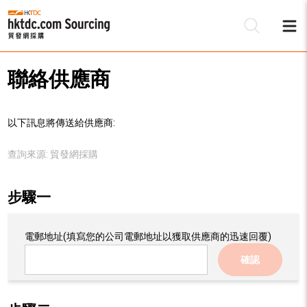
聯絡供應商
以下訊息將傳送給供應商:
查詢來源:
貿發網採購
步驟一
電郵地址
(填寫您的公司電郵地址以獲取供應商的迅速回覆)
確認