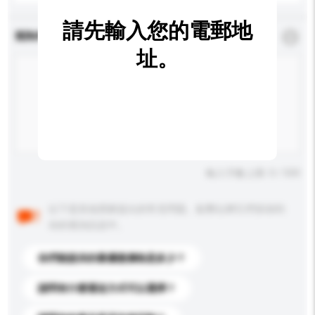
請先輸入您的電郵地
查詢內容
*
必須填寫
址。
輸入字數上限: 0 / 500
以下是其他買家提出的常見問題。點擊以將它們添加到
你的查詢訊息中。
你們能提供的最優惠價格是多少？
請問有什麼運送方式可以選擇？