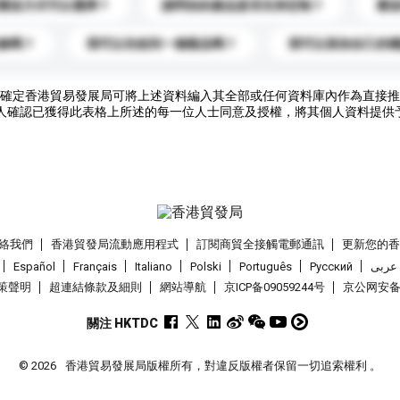
運送方式可以選擇？
請問你的產品是否支持定制？
運
錄嗎？
我可以先收到一個樣品嗎？
我可以添加自己的
確定香港貿易發展局可將上述資料編入其全部或任何資料庫內作為直接推
人確認已獲得此表格上所述的每一位人士同意及授權，將其個人資料提供
絡我們
香港貿發局流動應用程式
訂閱商貿全接觸電郵通訊
更新您的
Español
Français
Italiano
Polski
Português
Pусский
عربى
策聲明
超連結條款及細則
網站導航
京ICP备09059244号
京公网安备 1
關注 HKTDC
© 2026
香港貿易發展局版權所有，對違反版權者保留一切追索權利 。