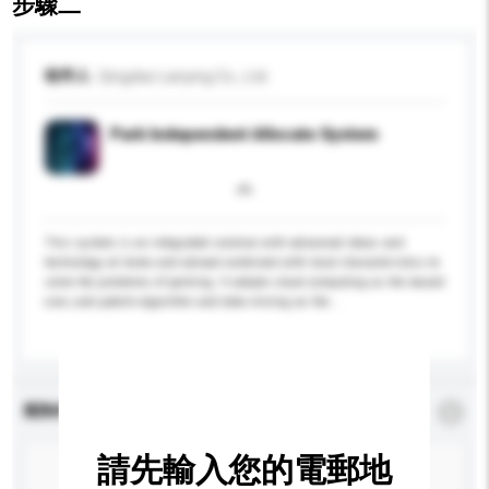
步驟二
收件人
Qingdao Lanying Co., Ltd.
Park Independent Allocate System
This system is an integrated solution with advanced ideas and
technology at home and abroad combined with local characteristics to
solve the problems of parking. It adopts cloud computing as the based
core, and patent algorithm and data mining as the...
更多...
查詢內容
*
必須填寫
請先輸入您的電郵地