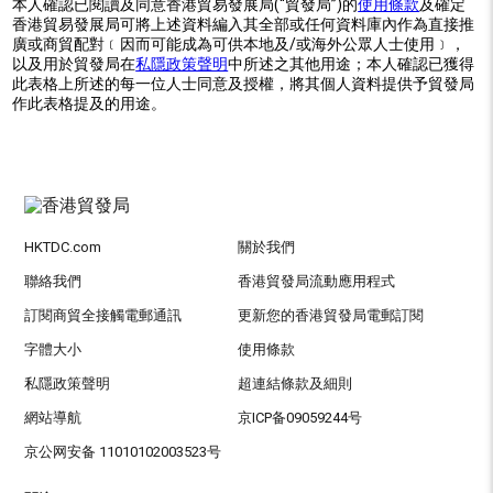
本人確認已閱讀及同意香港貿易發展局(“貿發局”)的
使用條款
及確定
香港貿易發展局可將上述資料編入其全部或任何資料庫內作為直接推
廣或商貿配對﹝因而可能成為可供本地及/或海外公眾人士使用﹞，
以及用於貿發局在
私隱政策聲明
中所述之其他用途；本人確認已獲得
此表格上所述的每一位人士同意及授權，將其個人資料提供予貿發局
作此表格提及的用途。
HKTDC.com
關於我們
聯絡我們
香港貿發局流動應用程式
訂閱商貿全接觸電郵通訊
更新您的香港貿發局電郵訂閱
字體大小
使用條款
私隱政策聲明
超連結條款及細則
網站導航
京ICP备09059244号
京公网安备 11010102003523号