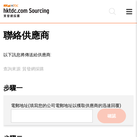
聯絡供應商
以下訊息將傳送給供應商:
查詢來源:
貿發網採購
步驟一
電郵地址
(填寫您的公司電郵地址以獲取供應商的迅速回覆)
確認