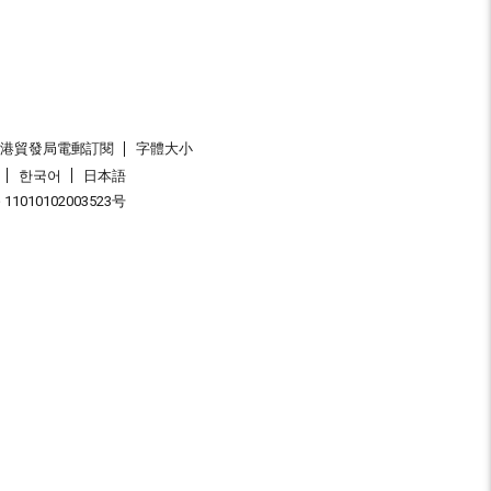
香港貿發局電郵訂閱
字體大小
한국어
日本語
1010102003523号