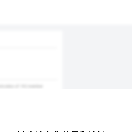
ostcodes of 192 member
international address
nd reduce the volume of non-