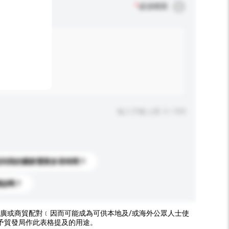
*
必須填寫
輸入字數上限: 0 / 500
送到我的國家需要多長時間？
標誌嗎？
廣或商貿配對﹝因而可能成為可供本地及/或海外公眾人士使
予貿發局作此表格提及的用途。