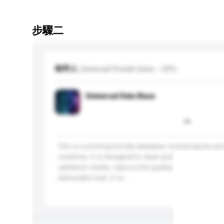
步驟二
收件人
Universal Postal Union - UPU
Universal Data Base
This is a world postcode database containing the p
countries. It is designed to meet your domestic and 
validation needs, improve the quality of addresses a
deliverable mail. It co...
更多...