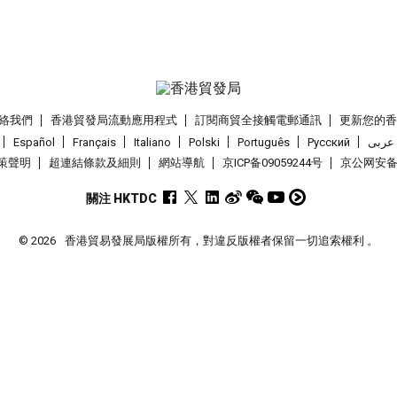
絡我們
香港貿發局流動應用程式
訂閱商貿全接觸電郵通訊
更新您的
Español
Français
Italiano
Polski
Português
Pусский
عربى
策聲明
超連結條款及細則
網站導航
京ICP备09059244号
京公网安备 1
關注 HKTDC
© 2026
香港貿易發展局版權所有，對違反版權者保留一切追索權利 。