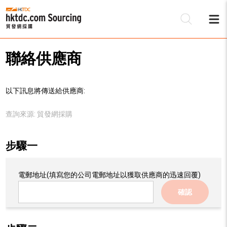
聯絡供應商
以下訊息將傳送給供應商:
查詢來源:
貿發網採購
步驟一
電郵地址
(填寫您的公司電郵地址以獲取供應商的迅速回覆)
確認