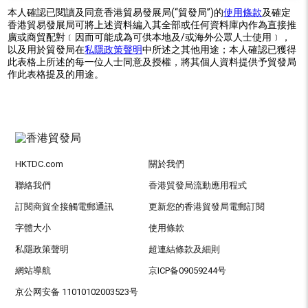
本人確認已閱讀及同意香港貿易發展局(“貿發局”)的
使用條款
及確定
香港貿易發展局可將上述資料編入其全部或任何資料庫內作為直接推
廣或商貿配對﹝因而可能成為可供本地及/或海外公眾人士使用﹞，
以及用於貿發局在
私隱政策聲明
中所述之其他用途；本人確認已獲得
此表格上所述的每一位人士同意及授權，將其個人資料提供予貿發局
作此表格提及的用途。
HKTDC.com
關於我們
聯絡我們
香港貿發局流動應用程式
訂閱商貿全接觸電郵通訊
更新您的香港貿發局電郵訂閱
字體大小
使用條款
私隱政策聲明
超連結條款及細則
網站導航
京ICP备09059244号
京公网安备 11010102003523号