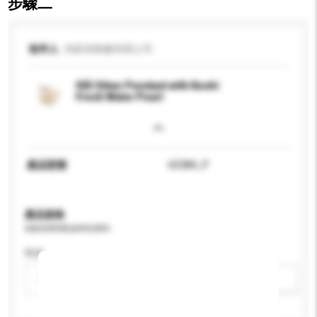
步驟二
收件人
鴻基首飾廠有限公司
925 Silver Pendant with Keshi
Fresh Water Pearl
產品型號
65384_P
產品規格
請提供您對產品的特定要求。
性别
請選擇
新增/刪除選項