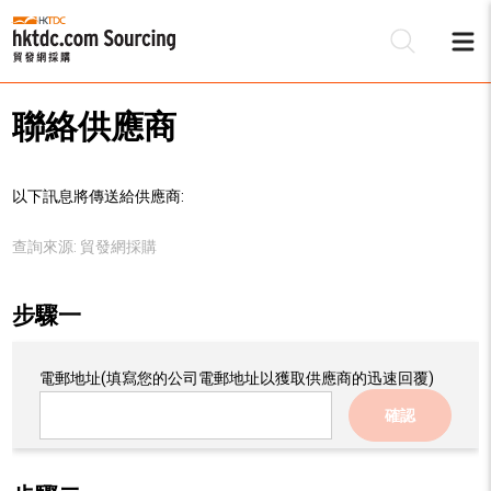
聯絡供應商
以下訊息將傳送給供應商:
查詢來源:
貿發網採購
步驟一
電郵地址
(填寫您的公司電郵地址以獲取供應商的迅速回覆)
確認