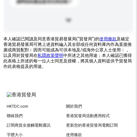
請問你的產品是否支持定制？
本人確認已閱讀及同意香港貿易發展局(“貿發局”)的
使用條款
及確定
香港貿易發展局可將上述資料編入其全部或任何資料庫內作為直接推
廣或商貿配對﹝因而可能成為可供本地及/或海外公眾人士使用﹞，
以及用於貿發局在
私隱政策聲明
中所述之其他用途；本人確認已獲得
此表格上所述的每一位人士同意及授權，將其個人資料提供予貿發局
作此表格提及的用途。
HKTDC.com
關於我們
聯絡我們
香港貿發局流動應用程式
訂閱商貿全接觸電郵通訊
更新您的香港貿發局電郵訂閱
字體大小
使用條款