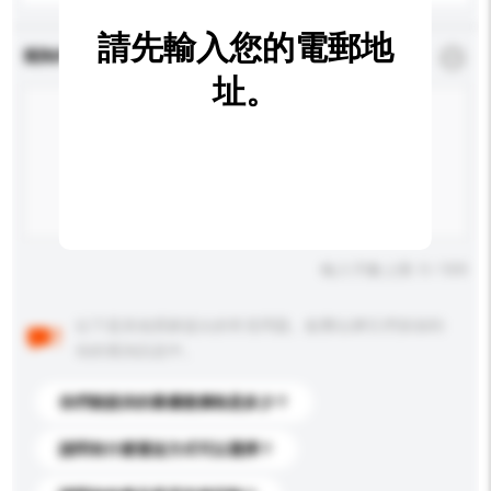
請先輸入您的電郵地
查詢內容
*
必須填寫
址。
輸入字數上限: 0 / 500
以下是其他買家提出的常見問題。點擊以將它們添加到
你的查詢訊息中。
你們能提供的最優惠價格是多少？
請問有什麼運送方式可以選擇？