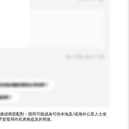
輸入字數上限: 0 / 500
送到我的國家需要多長時間？
標誌嗎？
廣或商貿配對﹝因而可能成為可供本地及/或海外公眾人士使
予貿發局作此表格提及的用途。