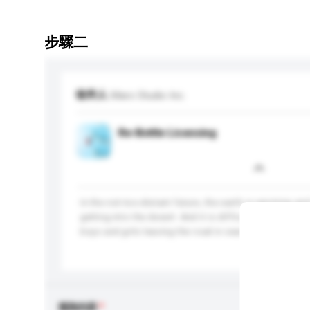
步驟二
收件人
Maro Studio Inc.
Re-Bottle Licensing
In the not-too-distant future, the earth is warming an
getting into the desert. And it is difficult to find a dr
boys and girls leaving the road in search of water for 
更多...
查詢內容