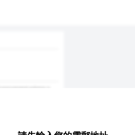
d environmental pollution is
ink of water. There are four
their sick grandmother. Fi...