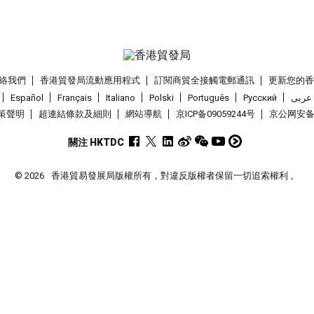
絡我們
香港貿發局流動應用程式
訂閱商貿全接觸電郵通訊
更新您的
Español
Français
Italiano
Polski
Português
Pусский
عربى
策聲明
超連結條款及細則
網站導航
京ICP备09059244号
京公网安备 1
關注 HKTDC
© 2026
香港貿易發展局版權所有，對違反版權者保留一切追索權利 。