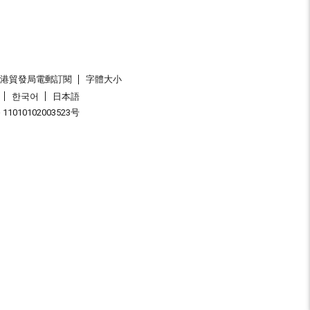
香港貿發局電郵訂閱
字體大小
한국어
日本語
1010102003523号