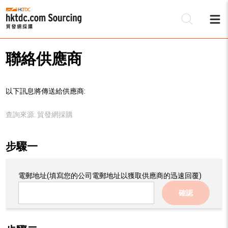
聯絡供應商
以下訊息將傳送給供應商:
查詢來源:
貿發網採購
步驟一
電郵地址
(填寫您的公司電郵地址以獲取供應商的迅速回覆)
確認