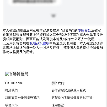
請問你的產品是否支持定制？
本人確認已閱讀及同意香港貿易發展局(“貿發局”)的
使用條款
及確定
香港貿易發展局可將上述資料編入其全部或任何資料庫內作為直接推
廣或商貿配對﹝因而可能成為可供本地及/或海外公眾人士使用﹞，
以及用於貿發局在
私隱政策聲明
中所述之其他用途；本人確認已獲得
此表格上所述的每一位人士同意及授權，將其個人資料提供予貿發局
作此表格提及的用途。
HKTDC.com
關於我們
聯絡我們
香港貿發局流動應用程式
訂閱商貿全接觸電郵通訊
更新您的香港貿發局電郵訂閱
字體大小
使用條款