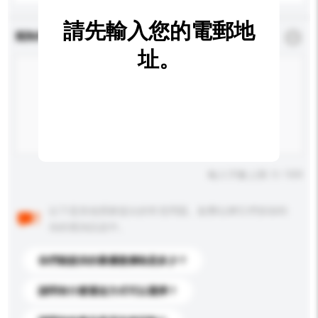
請先輸入您的電郵地
查詢內容
*
必須填寫
址。
輸入字數上限: 0 / 500
以下是其他買家提出的常見問題。點擊以將它們添加到
你的查詢訊息中。
你們能提供的最優惠價格是多少？
請問有什麼運送方式可以選擇？