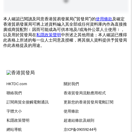
本人確認已閱讀及同意香港貿易發展局(“貿發局”)的
使用條款
及確定
香港貿易發展局可將上述資料編入其全部或任何資料庫內作為直接推
廣或商貿配對﹝因而可能成為可供本地及/或海外公眾人士使用﹞，
以及用於貿發局在
私隱政策聲明
中所述之其他用途；本人確認已獲得
此表格上所述的每一位人士同意及授權，將其個人資料提供予貿發局
作此表格提及的用途。
HKTDC.com
關於我們
聯絡我們
香港貿發局流動應用程式
訂閱商貿全接觸電郵通訊
更新您的香港貿發局電郵訂閱
字體大小
使用條款
私隱政策聲明
超連結條款及細則
網站導航
京ICP备09059244号