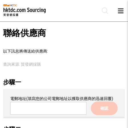
聯絡供應商
以下訊息將傳送給供應商:
查詢來源:
貿發網採購
步驟一
電郵地址
(填寫您的公司電郵地址以獲取供應商的迅速回覆)
確認