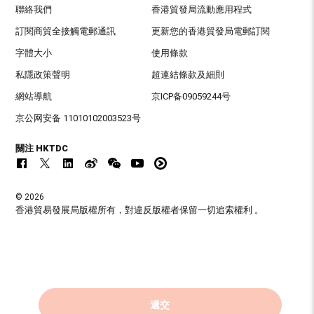
聯絡我們
香港貿發局流動應用程式
訂閱商貿全接觸電郵通訊
更新您的香港貿發局電郵訂閱
字體大小
使用條款
私隱政策聲明
超連結條款及細則
網站導航
京ICP备09059244号
京公网安备 11010102003523号
關注 HKTDC
© 2026
香港貿易發展局版權所有，對違反版權者保留一切追索權利 。
遞交