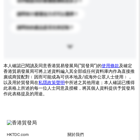
你們能提供的最優惠價格是多少？
請問有什麼運送方式可以選擇？
請問你的產品是否支持定制？
本人確認已閱讀及同意香港貿易發展局(“貿發局”)的
使用條款
及確定
香港貿易發展局可將上述資料編入其全部或任何資料庫內作為直接推
廣或商貿配對﹝因而可能成為可供本地及/或海外公眾人士使用﹞，
以及用於貿發局在
私隱政策聲明
中所述之其他用途；本人確認已獲得
此表格上所述的每一位人士同意及授權，將其個人資料提供予貿發局
作此表格提及的用途。
HKTDC.com
關於我們