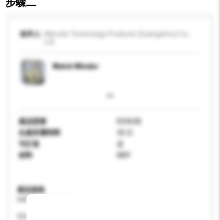
步驟二
收件人
Marvels Technology Products (Guangzhou) Co.,
Ltd.
Watch Winder
產品型號
R2462B
生產所需時間
30 日
可訂造
是
材料
MDF
產品規格
請提供您對產品的特定要求。
性别