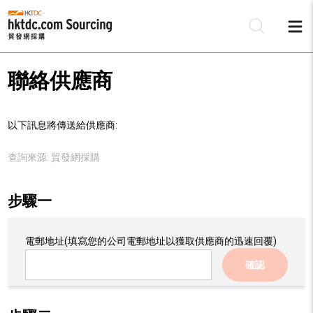
聯絡供應商
以下訊息將傳送給供應商:
查詢來源:
貿發網採購
步驟一
電郵地址
(填寫您的公司電郵地址以獲取供應商的迅速回覆)
確認