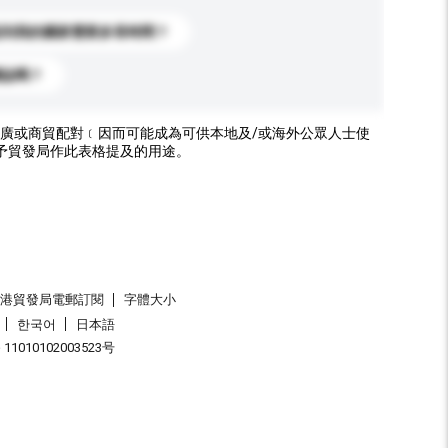
送到我的國家需要多長時間？
標誌嗎？
廣或商貿配對﹝因而可能成為可供本地及/或海外公眾人士使
予貿發局作此表格提及的用途。
香港貿發局電郵訂閱
字體大小
한국어
日本語
1010102003523号