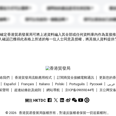
運送方式可以選擇？
請問你的產品是否支持定制？
運
錄嗎？
我可以先收到一個樣品嗎？
我可以添加自己的
確定香港貿易發展局可將上述資料編入其全部或任何資料庫內作為直接推
人確認已獲得此表格上所述的每一位人士同意及授權，將其個人資料提供
絡我們
香港貿發局流動應用程式
訂閱商貿全接觸電郵通訊
更新您的
Español
Français
Italiano
Polski
Português
Pусский
عربى
策聲明
超連結條款及細則
網站導航
京ICP备09059244号
京公网安备 1
關注 HKTDC
© 2026
香港貿易發展局版權所有，對違反版權者保留一切追索權利 。