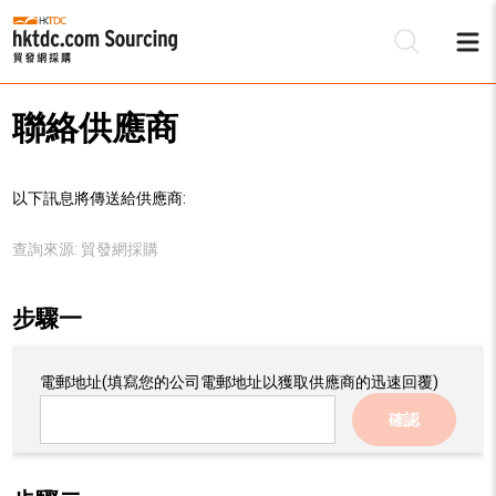
聯絡供應商
以下訊息將傳送給供應商:
查詢來源:
貿發網採購
步驟一
電郵地址
(填寫您的公司電郵地址以獲取供應商的迅速回覆)
確認