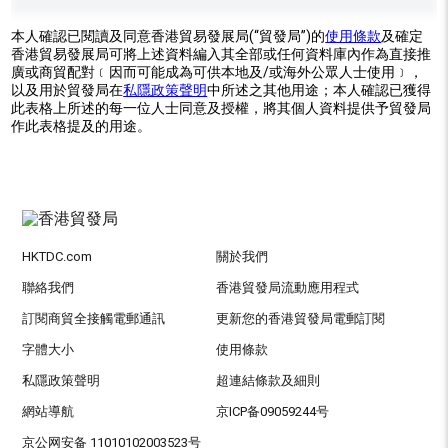
本人確認已閱讀及同意香港貿易發展局(“貿發局”)的
使用條款
及確定
香港貿易發展局可將上述資料編入其全部或任何資料庫內作為直接推
廣或商貿配對﹝因而可能成為可供本地及/或海外公眾人士使用﹞，
以及用於貿發局在
私隱政策聲明
中所述之其他用途；本人確認已獲得
此表格上所述的每一位人士同意及授權，將其個人資料提供予貿發局
作此表格提及的用途。
HKTDC.com
關於我們
聯絡我們
香港貿發局流動應用程式
訂閱商貿全接觸電郵通訊
更新您的香港貿發局電郵訂閱
字體大小
使用條款
私隱政策聲明
超連結條款及細則
網站導航
京ICP备09059244号
京公网安备 11010102003523号