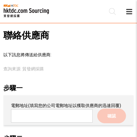
聯絡供應商
以下訊息將傳送給供應商:
查詢來源:
貿發網採購
步驟一
電郵地址
(填寫您的公司電郵地址以獲取供應商的迅速回覆)
確認