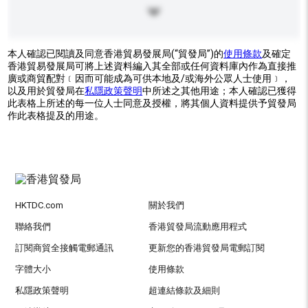
本人確認已閱讀及同意香港貿易發展局(“貿發局”)的
使用條款
及確定
香港貿易發展局可將上述資料編入其全部或任何資料庫內作為直接推
廣或商貿配對﹝因而可能成為可供本地及/或海外公眾人士使用﹞，
以及用於貿發局在
私隱政策聲明
中所述之其他用途；本人確認已獲得
此表格上所述的每一位人士同意及授權，將其個人資料提供予貿發局
作此表格提及的用途。
HKTDC.com
關於我們
聯絡我們
香港貿發局流動應用程式
訂閱商貿全接觸電郵通訊
更新您的香港貿發局電郵訂閱
字體大小
使用條款
私隱政策聲明
超連結條款及細則