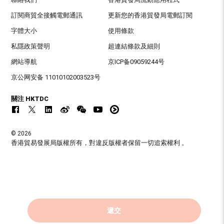
訂閱商貿全接觸電郵通訊
更新您的香港貿發局電郵訂閱
字體大小
使用條款
私隱政策聲明
超連結條款及細則
網站導航
京ICP备09059244号
京公网安备 11010102003523号
關注 HKTDC
© 2026
香港貿易發展局版權所有，對違反版權者保留一切追索權利 。
遞交