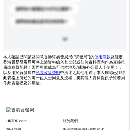
請問有什麼運送方式可以選擇？
請問你的產品是否支持定制？
本人確認已閱讀及同意香港貿易發展局(“貿發局”)的
使用條款
及確定
香港貿易發展局可將上述資料編入其全部或任何資料庫內作為直接推
廣或商貿配對﹝因而可能成為可供本地及/或海外公眾人士使用﹞，
以及用於貿發局在
私隱政策聲明
中所述之其他用途；本人確認已獲得
此表格上所述的每一位人士同意及授權，將其個人資料提供予貿發局
作此表格提及的用途。
HKTDC.com
關於我們
聯絡我們
香港貿發局流動應用程式