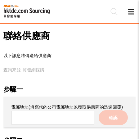
聯絡供應商
以下訊息將傳送給供應商:
查詢來源:
貿發網採購
步驟一
電郵地址
(填寫您的公司電郵地址以獲取供應商的迅速回覆)
確認