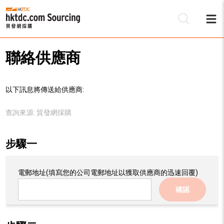
聯絡供應商
以下訊息將傳送給供應商:
查詢來源:
貿發網採購
步驟一
電郵地址
(填寫您的公司電郵地址以獲取供應商的迅速回覆)
確認