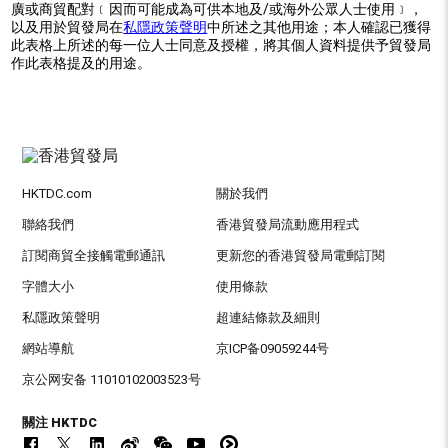
廣或商貿配對﹝因而可能成為可供本地及/或海外公眾人士使用﹞，
以及用於貿發局在
私隱政策聲明
中所述之其他用途；本人確認已獲得
此表格上所述的每一位人士同意及授權，將其個人資料提供予貿發局
作此表格提及的用途。
HKTDC.com
關於我們
聯絡我們
香港貿發局流動應用程式
訂閱商貿全接觸電郵通訊
更新您的香港貿發局電郵訂閱
字體大小
使用條款
私隱政策聲明
超連結條款及細則
網站導航
京ICP备09059244号
京公网安备 11010102003523号
關注 HKTDC