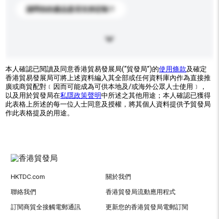
請問你的產品是否支持定制？
本人確認已閱讀及同意香港貿易發展局(“貿發局”)的
使用條款
及確定
香港貿易發展局可將上述資料編入其全部或任何資料庫內作為直接推
廣或商貿配對﹝因而可能成為可供本地及/或海外公眾人士使用﹞，
以及用於貿發局在
私隱政策聲明
中所述之其他用途；本人確認已獲得
此表格上所述的每一位人士同意及授權，將其個人資料提供予貿發局
作此表格提及的用途。
HKTDC.com
關於我們
聯絡我們
香港貿發局流動應用程式
訂閱商貿全接觸電郵通訊
更新您的香港貿發局電郵訂閱