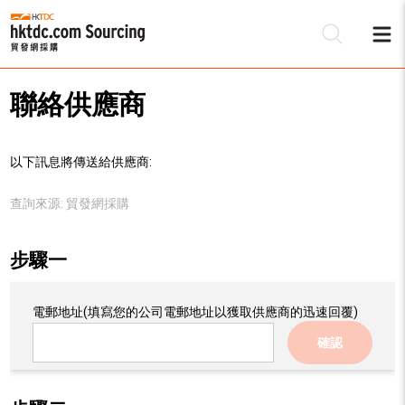
聯絡供應商
以下訊息將傳送給供應商:
查詢來源:
貿發網採購
步驟一
電郵地址
(填寫您的公司電郵地址以獲取供應商的迅速回覆)
確認