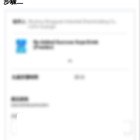
步驟二
收件人
Wuzhou Bingquan Industial Shareholding Co.,
Ltd In Guangxi
No Added Sucrose Soya Drink
(Powder)
生產所需時間
20 日
產品規格
請提供您對產品的特定要求。
原產地
請選擇
新增/刪除選項