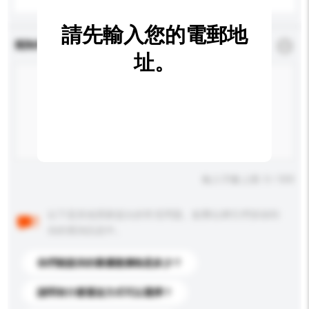
請先輸入您的電郵地
查詢內容
*
必須填寫
址。
輸入字數上限: 0 / 500
以下是其他買家提出的常見問題。點擊以將它們添加到
你的查詢訊息中。
你們能提供的最優惠價格是多少？
請問有什麼運送方式可以選擇？