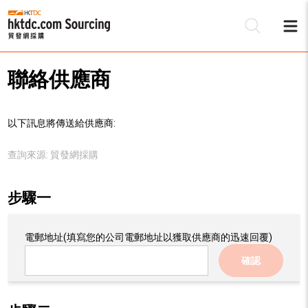
聯絡供應商
以下訊息將傳送給供應商:
查詢來源:
貿發網採購
步驟一
電郵地址
(填寫您的公司電郵地址以獲取供應商的迅速回覆)
確認