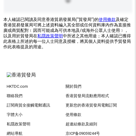
本人確認已閱讀及同意香港貿易發展局(“貿發局”)的
使用條款
及確定
香港貿易發展局可將上述資料編入其全部或任何資料庫內作為直接推
廣或商貿配對﹝因而可能成為可供本地及/或海外公眾人士使用﹞，
以及用於貿發局在
私隱政策聲明
中所述之其他用途；本人確認已獲得
此表格上所述的每一位人士同意及授權，將其個人資料提供予貿發局
作此表格提及的用途。
HKTDC.com
關於我們
聯絡我們
香港貿發局流動應用程式
訂閱商貿全接觸電郵通訊
更新您的香港貿發局電郵訂閱
字體大小
使用條款
私隱政策聲明
超連結條款及細則
網站導航
京ICP备09059244号