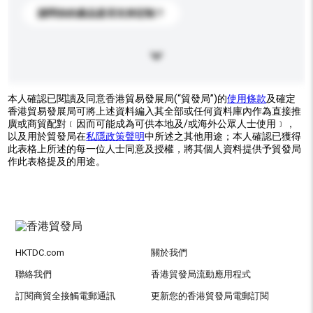
請問你的產品是否支持定制？
本人確認已閱讀及同意香港貿易發展局(“貿發局”)的
使用條款
及確定
香港貿易發展局可將上述資料編入其全部或任何資料庫內作為直接推
廣或商貿配對﹝因而可能成為可供本地及/或海外公眾人士使用﹞，
以及用於貿發局在
私隱政策聲明
中所述之其他用途；本人確認已獲得
此表格上所述的每一位人士同意及授權，將其個人資料提供予貿發局
作此表格提及的用途。
HKTDC.com
關於我們
聯絡我們
香港貿發局流動應用程式
訂閱商貿全接觸電郵通訊
更新您的香港貿發局電郵訂閱