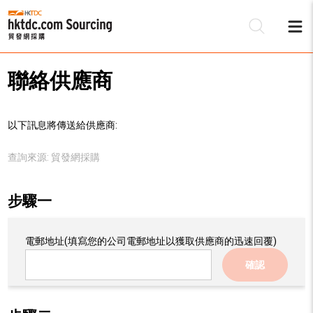
聯絡供應商
以下訊息將傳送給供應商:
查詢來源:
貿發網採購
步驟一
電郵地址
(填寫您的公司電郵地址以獲取供應商的迅速回覆)
確認