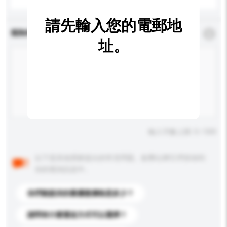
請先輸入您的電郵地
查詢內容
*
必須填寫
址。
輸入字數上限: 0 / 500
以下是其他買家提出的常見問題。點擊以將它們添加到
你的查詢訊息中。
你們能提供的最優惠價格是多少？
請問有什麼運送方式可以選擇？