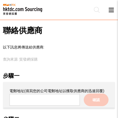
聯絡供應商
以下訊息將傳送給供應商:
查詢來源:
貿發網採購
步驟一
電郵地址
(填寫您的公司電郵地址以獲取供應商的迅速回覆)
確認