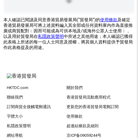
本人確認已閱讀及同意香港貿易發展局(“貿發局”)的
使用條款
及確定
香港貿易發展局可將上述資料編入其全部或任何資料庫內作為直接推
廣或商貿配對﹝因而可能成為可供本地及/或海外公眾人士使用﹞，
以及用於貿發局在
私隱政策聲明
中所述之其他用途；本人確認已獲得
此表格上所述的每一位人士同意及授權，將其個人資料提供予貿發局
作此表格提及的用途。
HKTDC.com
關於我們
聯絡我們
香港貿發局流動應用程式
訂閱商貿全接觸電郵通訊
更新您的香港貿發局電郵訂閱
字體大小
使用條款
私隱政策聲明
超連結條款及細則
網站導航
京ICP备09059244号