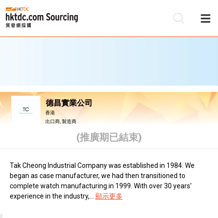
德昌實業公司
香港
出口商, 製造商
(推廣期已結束)
Tak Cheong Industrial Company was established in 1984. We
began as case manufacturer, we had then transitioned to
complete watch manufacturing in 1999. With over 30 years'
experience in the industry,...
顯示更多