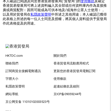
本人確認已閱讀及同意香港貿易發展局(“貿發局”)的
使用條款
及確定
香港貿易發展局可將上述資料編入其全部或任何資料庫內作為直接推
廣或商貿配對﹝因而可能成為可供本地及/或海外公眾人士使用﹞，
以及用於貿發局在
私隱政策聲明
中所述之其他用途；本人確認已獲得
此表格上所述的每一位人士同意及授權，將其個人資料提供予貿發局
作此表格提及的用途。
HKTDC.com
關於我們
聯絡我們
香港貿發局流動應用程式
訂閱商貿全接觸電郵通訊
更新您的香港貿發局電郵訂閱
字體大小
使用條款
私隱政策聲明
超連結條款及細則
網站導航
京ICP备09059244号
京公网安备 11010102003523号