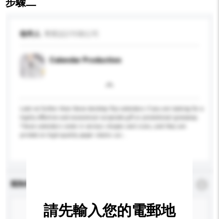
步驟二
收件人
專業設計印刷公司
Calendar Production
Look no further than these desktop flip calendars if you are looking for a
highly effective and economical corporate gift or promotional giveaway.
These calendars come in various shapes and sizes, and they are
printed on high-quality paper stocks usi...
更多...
查詢內容
*
必須填寫
請先輸入您的電郵地