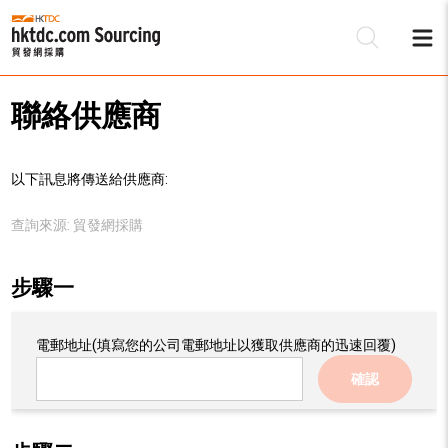
聯絡供應商
以下訊息將傳送給供應商:
查詢來源:
貿發網採購
步驟一
電郵地址
(填寫您的公司電郵地址以獲取供應商的迅速回覆)
確認