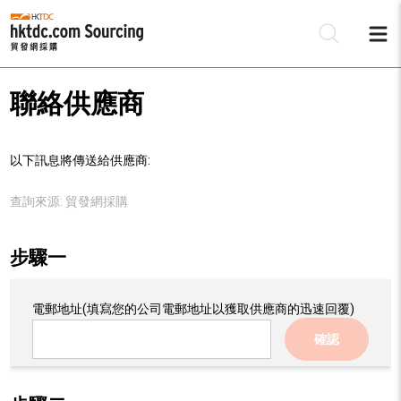
聯絡供應商
以下訊息將傳送給供應商:
查詢來源:
貿發網採購
步驟一
電郵地址
(填寫您的公司電郵地址以獲取供應商的迅速回覆)
確認