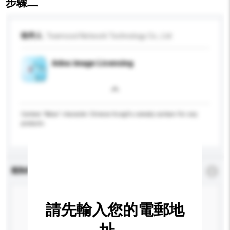
步驟二
收件人
Teamcool Network Technology Co., Ltd
Adou image Licensing
Cartoon "Adou" character Chinese KungFu comedy cartoon For any
products
查詢內容
*
必須填寫
請先輸入您的電郵地