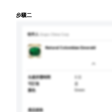
步驟二
收件人
Grupo China Corp
Natural Colombian Emerald
生產所需時間
3 日
可訂造
是
Green
顏色
產品規格