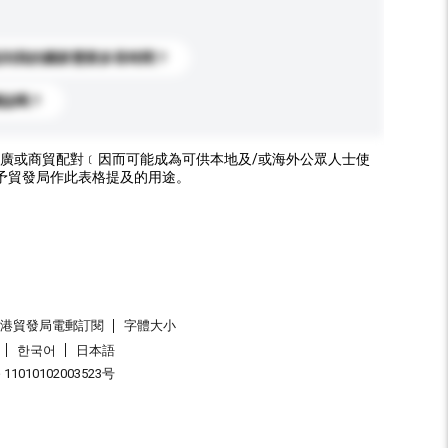
送到我的國家需要多長時間？
標誌嗎？
廣或商貿配對﹝因而可能成為可供本地及/或海外公眾人士使
予貿發局作此表格提及的用途。
香港貿發局電郵訂閱
字體大小
한국어
日本語
1010102003523号