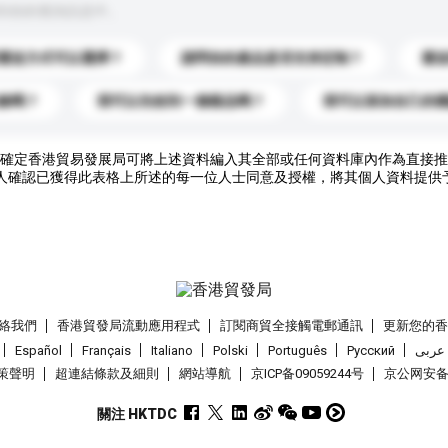
到你的查詢訊息中。
運送方式可以選擇？
請問你的產品是否支持定制？
運
錄嗎？
我可以先收到一個樣品嗎？
我可以添加自己的
確定香港貿易發展局可將上述資料編入其全部或任何資料庫內作為直接推
人確認已獲得此表格上所述的每一位人士同意及授權，將其個人資料提供
絡我們
香港貿發局流動應用程式
訂閱商貿全接觸電郵通訊
更新您的
Español
Français
Italiano
Polski
Português
Pусский
عربى
策聲明
超連結條款及細則
網站導航
京ICP备09059244号
京公网安备 1
關注 HKTDC