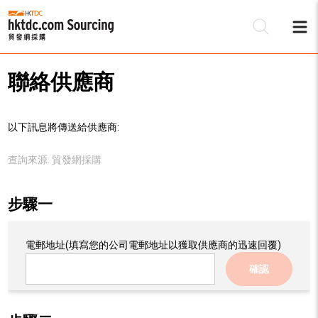
聯絡供應商
以下訊息將傳送給供應商:
查詢來源:
貿發網採購
步驟一
電郵地址
(填寫您的公司電郵地址以獲取供應商的迅速回覆)
確認