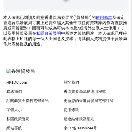
本人確認已閱讀及同意香港貿易發展局(“貿發局”)的
使用條款
及確定
香港貿易發展局可將上述資料編入其全部或任何資料庫內作為直接推
廣或商貿配對﹝因而可能成為可供本地及/或海外公眾人士使用﹞，
以及用於貿發局在
私隱政策聲明
中所述之其他用途；本人確認已獲得
此表格上所述的每一位人士同意及授權，將其個人資料提供予貿發局
作此表格提及的用途。
HKTDC.com
關於我們
聯絡我們
香港貿發局流動應用程式
訂閱商貿全接觸電郵通訊
更新您的香港貿發局電郵訂閱
字體大小
使用條款
私隱政策聲明
超連結條款及細則
網站導航
京ICP备09059244号