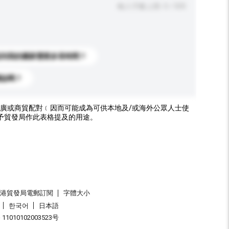
輸入字數上限: 0 / 500
送到我的國家需要多長時間？
標誌嗎？
廣或商貿配對﹝因而可能成為可供本地及/或海外公眾人士使
予貿發局作此表格提及的用途。
香港貿發局電郵訂閱
字體大小
한국어
日本語
1010102003523号