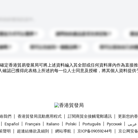
到你的查詢訊息中。
運送方式可以選擇？
請問你的產品是否支持定制？
運
錄嗎？
我可以先收到一個樣品嗎？
我可以添加自己的
確定香港貿易發展局可將上述資料編入其全部或任何資料庫內作為直接推
人確認已獲得此表格上所述的每一位人士同意及授權，將其個人資料提供
絡我們
香港貿發局流動應用程式
訂閱商貿全接觸電郵通訊
更新您的
Español
Français
Italiano
Polski
Português
Pусский
عربى
策聲明
超連結條款及細則
網站導航
京ICP备09059244号
京公网安备 1