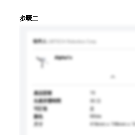
步驟二
收件人
UBTECH Robotics Corp.
Alpha1s
1S
產品型號
生產所需時間
30 日
可訂造
是
White
顏色
418mm x 198mm x 
尺寸