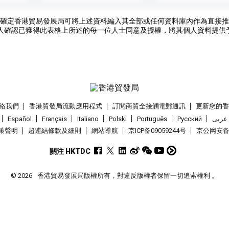
確定香港貿易發展局可將上述資料編入其全部或任何資料庫內作為直接推
人確認已獲得此表格上所述的每一位人士同意及授權，將其個人資料提供
絡我們
香港貿發局流動應用程式
訂閱商貿全接觸電郵通訊
更新您的
Español
Français
Italiano
Polski
Português
Pусский
عربى
策聲明
超連結條款及細則
網站導航
京ICP备09059244号
京公网安备 1
關注 HKTDC
© 2026
香港貿易發展局版權所有，對違反版權者保留一切追索權利 。