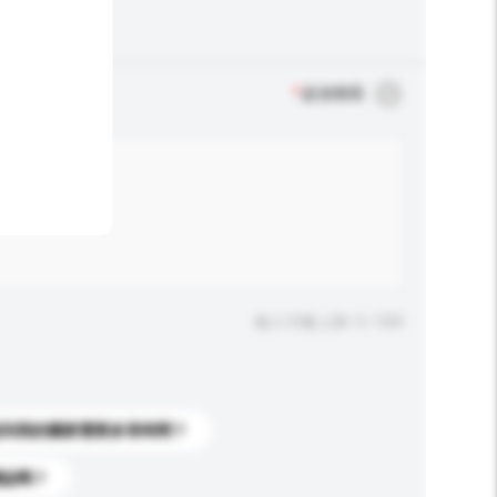
*
必須填寫
輸入字數上限: 0 / 500
送到我的國家需要多長時間？
標誌嗎？