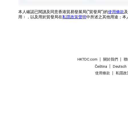
本人確認已閱讀及同意香港貿易發展局(“貿發局”)的
使用條款
及
用﹞，以及用於貿發局在
私隱政策聲明
中所述之其他用途；本
HKTDC.com
關於我們
聯
Čeština
Deutsch
使用條款
私隱政