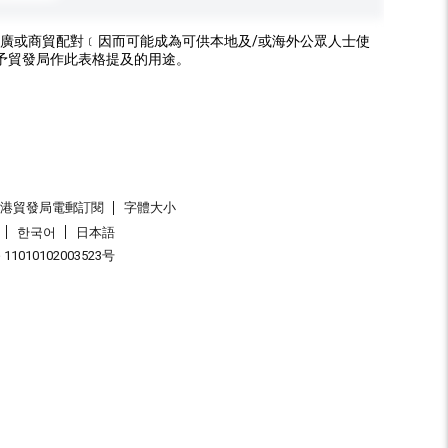
廣或商貿配對﹝因而可能成為可供本地及/或海外公眾人士使
予貿發局作此表格提及的用途。
香港貿發局電郵訂閱
字體大小
한국어
日本語
1010102003523号