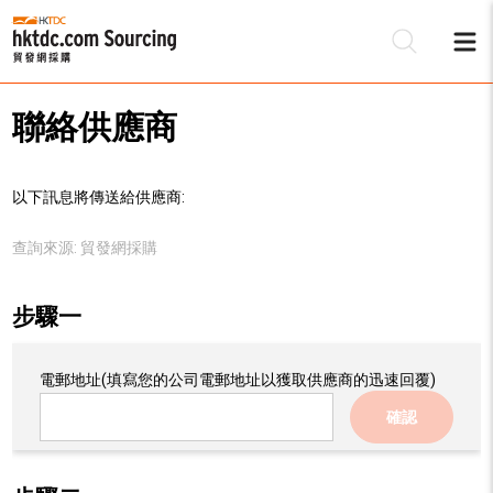
聯絡供應商
以下訊息將傳送給供應商:
查詢來源:
貿發網採購
步驟一
電郵地址
(填寫您的公司電郵地址以獲取供應商的迅速回覆)
確認