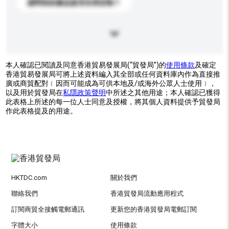
請問你的產品是否支持定制？
本人確認已閱讀及同意香港貿易發展局(“貿發局”)的
使用條款
及確定
香港貿易發展局可將上述資料編入其全部或任何資料庫內作為直接推
廣或商貿配對﹝因而可能成為可供本地及/或海外公眾人士使用﹞，
以及用於貿發局在
私隱政策聲明
中所述之其他用途；本人確認已獲得
此表格上所述的每一位人士同意及授權，將其個人資料提供予貿發局
作此表格提及的用途。
HKTDC.com
關於我們
聯絡我們
香港貿發局流動應用程式
訂閱商貿全接觸電郵通訊
更新您的香港貿發局電郵訂閱
字體大小
使用條款