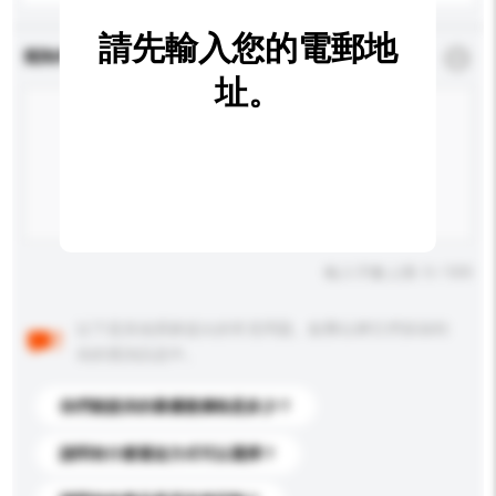
請先輸入您的電郵地
查詢內容
*
必須填寫
址。
輸入字數上限: 0 / 500
以下是其他買家提出的常見問題。點擊以將它們添加到
你的查詢訊息中。
你們能提供的最優惠價格是多少？
請問有什麼運送方式可以選擇？