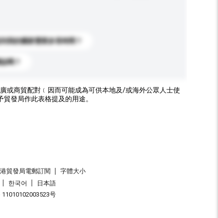
送到我的國家需要多長時間？
標誌嗎？
廣或商貿配對﹝因而可能成為可供本地及/或海外公眾人士使
予貿發局作此表格提及的用途。
香港貿發局電郵訂閱
字體大小
한국어
日本語
1010102003523号