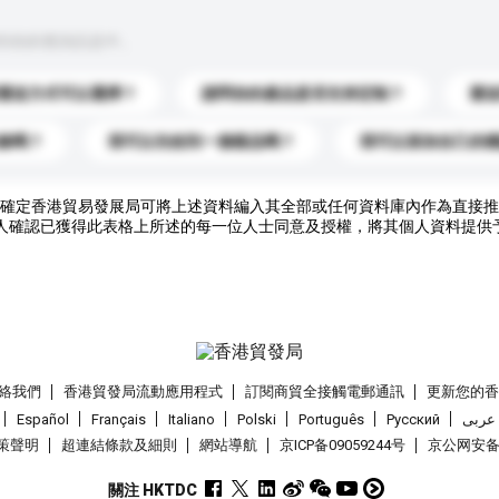
到你的查詢訊息中。
運送方式可以選擇？
請問你的產品是否支持定制？
運
錄嗎？
我可以先收到一個樣品嗎？
我可以添加自己的
確定香港貿易發展局可將上述資料編入其全部或任何資料庫內作為直接推
人確認已獲得此表格上所述的每一位人士同意及授權，將其個人資料提供
絡我們
香港貿發局流動應用程式
訂閱商貿全接觸電郵通訊
更新您的
Español
Français
Italiano
Polski
Português
Pусский
عربى
策聲明
超連結條款及細則
網站導航
京ICP备09059244号
京公网安备 1
關注 HKTDC