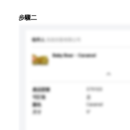
步驟二
收件人
浩昌控股有限公司
Baby Bear - Caramel
579103
產品型號
可訂造
是
Caramel
顏色
9"
尺寸