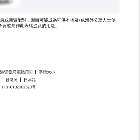
標誌嗎？
廣或商貿配對﹝因而可能成為可供本地及/或海外公眾人士使
予貿發局作此表格提及的用途。
香港貿發局電郵訂閱
字體大小
한국어
日本語
1010102003523号