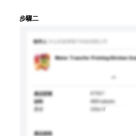
步驟二
收件人
中山市派博電子科技有限公司
Water Transfer Printing Kitchen Sc
K7927
產品型號
ABS+plastic
材料
200x145x14mm
尺寸
產品規格