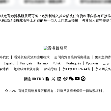
錄嗎？
我可以先收到一個樣品嗎？
我可以添加自己的
確定香港貿易發展局可將上述資料編入其全部或任何資料庫內作為直接推
人確認已獲得此表格上所述的每一位人士同意及授權，將其個人資料提供
絡我們
香港貿發局流動應用程式
訂閱商貿全接觸電郵通訊
更新您的
Español
Français
Italiano
Polski
Português
Pусский
عربى
策聲明
超連結條款及細則
網站導航
京ICP备09059244号
京公网安备 1
關注 HKTDC
© 2026
香港貿易發展局版權所有，對違反版權者保留一切追索權利 。