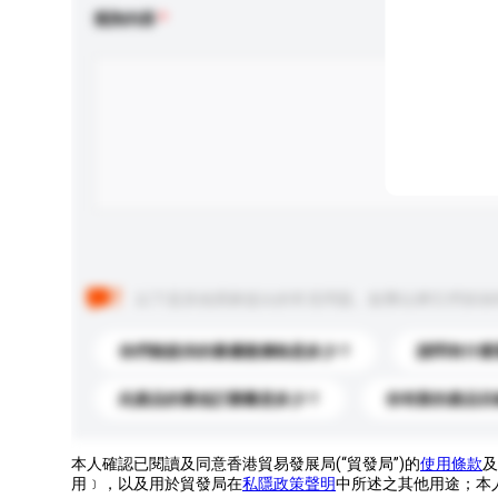
查詢內容
以下是其他買家提出的常見問題。點擊以將它們添加
你們能提供的最優惠價格是多少？
請問有什麼
此產品的最低訂購量是多少？
你有新的產品目
本人確認已閱讀及同意香港貿易發展局(“貿發局”)的
使用條款
及
用﹞，以及用於貿發局在
私隱政策聲明
中所述之其他用途；本