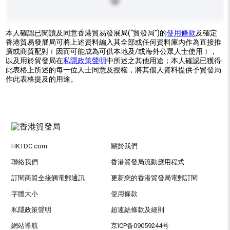
本人確認已閱讀及同意香港貿易發展局(“貿發局”)的
使用條款
及確定
香港貿易發展局可將上述資料編入其全部或任何資料庫內作為直接推
廣或商貿配對﹝因而可能成為可供本地及/或海外公眾人士使用﹞，
以及用於貿發局在
私隱政策聲明
中所述之其他用途；本人確認已獲得
此表格上所述的每一位人士同意及授權，將其個人資料提供予貿發局
作此表格提及的用途。
HKTDC.com
關於我們
聯絡我們
香港貿發局流動應用程式
訂閱商貿全接觸電郵通訊
更新您的香港貿發局電郵訂閱
字體大小
使用條款
私隱政策聲明
超連結條款及細則
網站導航
京ICP备09059244号