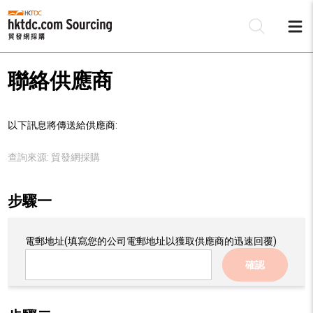
聯絡供應商
以下訊息將傳送給供應商:
查詢來源:
貿發網採購
步驟一
電郵地址
(填寫您的公司電郵地址以獲取供應商的迅速回覆)
確認