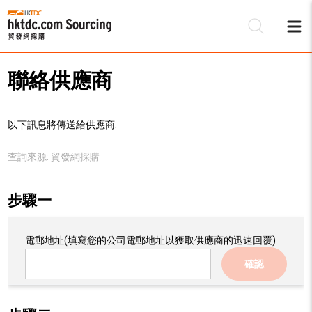
聯絡供應商
以下訊息將傳送給供應商:
查詢來源:
貿發網採購
步驟一
電郵地址
(填寫您的公司電郵地址以獲取供應商的迅速回覆)
確認