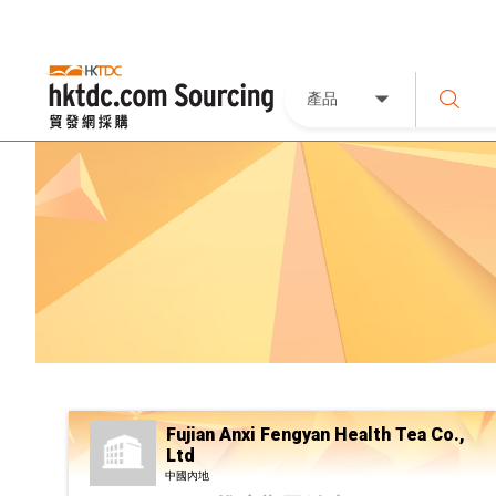
產品
Fujian Anxi Fengyan Health Tea Co.,
Ltd
中國內地