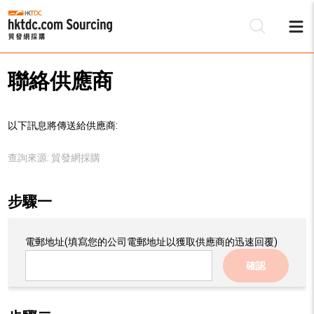
聯絡供應商
以下訊息將傳送給供應商:
查詢來源:
貿發網採購
步驟一
電郵地址
(填寫您的公司電郵地址以獲取供應商的迅速回覆)
確認