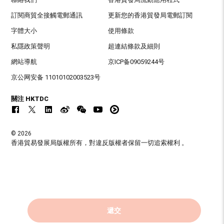
訂閱商貿全接觸電郵通訊
更新您的香港貿發局電郵訂閱
字體大小
使用條款
私隱政策聲明
超連結條款及細則
網站導航
京ICP备09059244号
京公网安备 11010102003523号
關注 HKTDC
© 2026
香港貿易發展局版權所有，對違反版權者保留一切追索權利 。
遞交