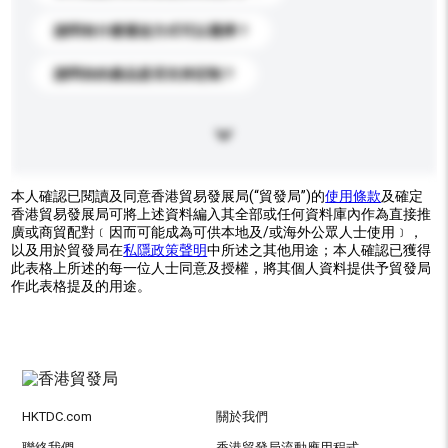
請問有什麼運送方式可以選擇？
請問你的產品是否支持定制？
本人確認已閱讀及同意香港貿易發展局(“貿發局”)的
使用條款
及確定
香港貿易發展局可將上述資料編入其全部或任何資料庫內作為直接推
廣或商貿配對﹝因而可能成為可供本地及/或海外公眾人士使用﹞，
以及用於貿發局在
私隱政策聲明
中所述之其他用途；本人確認已獲得
此表格上所述的每一位人士同意及授權，將其個人資料提供予貿發局
作此表格提及的用途。
HKTDC.com
關於我們
聯絡我們
香港貿發局流動應用程式