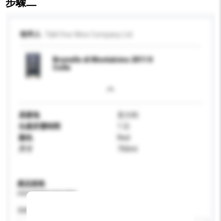
步驟二
收件人
T&A Fine Wine Company Ltd
Brunello di Montalcino 2011 Il
Colle
原產地
意大利
生產所需時間
1 日
顏色
Red
尺寸
750ml
產品規格
請提供您對產品的特定要求。
酒精含量 (%)