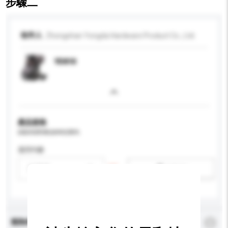
步驟二
收件人
Zhongshan Yongda Hardware Product Co., Ltd.
YD810
產品規格
請提供您對產品的特定要求。
適用年齡
請選擇
新增/刪除選項
查詢內容
*
必須填寫