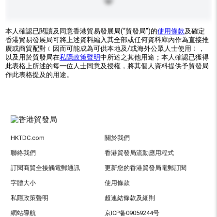
本人確認已閱讀及同意香港貿易發展局(“貿發局”)的
使用條款
及確定
香港貿易發展局可將上述資料編入其全部或任何資料庫內作為直接推
廣或商貿配對﹝因而可能成為可供本地及/或海外公眾人士使用﹞，
以及用於貿發局在
私隱政策聲明
中所述之其他用途；本人確認已獲得
此表格上所述的每一位人士同意及授權，將其個人資料提供予貿發局
作此表格提及的用途。
HKTDC.com
關於我們
聯絡我們
香港貿發局流動應用程式
訂閱商貿全接觸電郵通訊
更新您的香港貿發局電郵訂閱
字體大小
使用條款
私隱政策聲明
超連結條款及細則
網站導航
京ICP备09059244号