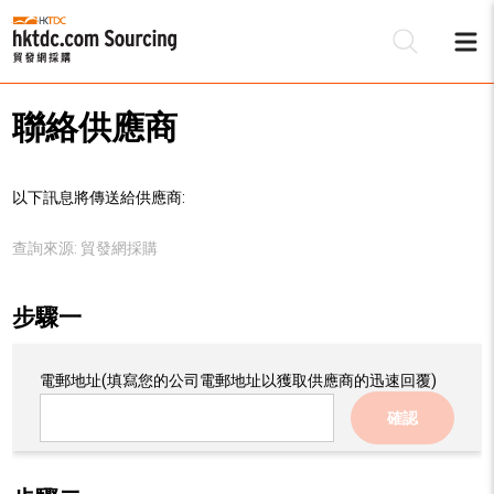
聯絡供應商
以下訊息將傳送給供應商:
查詢來源:
貿發網採購
步驟一
電郵地址
(填寫您的公司電郵地址以獲取供應商的迅速回覆)
確認