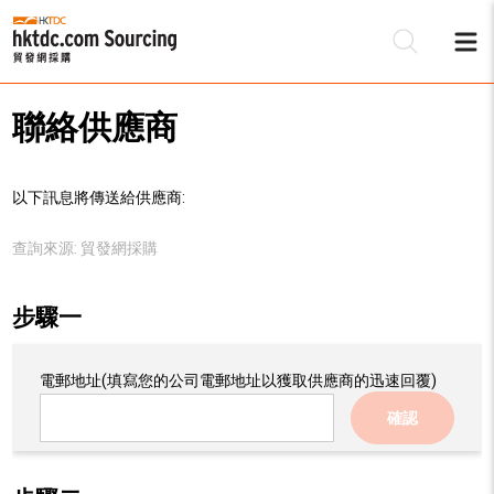
聯絡供應商
以下訊息將傳送給供應商:
查詢來源:
貿發網採購
步驟一
電郵地址
(填寫您的公司電郵地址以獲取供應商的迅速回覆)
確認