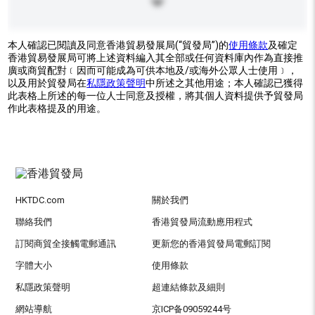
本人確認已閱讀及同意香港貿易發展局(“貿發局”)的
使用條款
及確定
香港貿易發展局可將上述資料編入其全部或任何資料庫內作為直接推
廣或商貿配對﹝因而可能成為可供本地及/或海外公眾人士使用﹞，
以及用於貿發局在
私隱政策聲明
中所述之其他用途；本人確認已獲得
此表格上所述的每一位人士同意及授權，將其個人資料提供予貿發局
作此表格提及的用途。
HKTDC.com
關於我們
聯絡我們
香港貿發局流動應用程式
訂閱商貿全接觸電郵通訊
更新您的香港貿發局電郵訂閱
字體大小
使用條款
私隱政策聲明
超連結條款及細則
網站導航
京ICP备09059244号