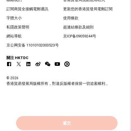
訂閱商貿全接觸電郵通訊
更新您的香港貿發局電郵訂閱
字體大小
使用條款
私隱政策聲明
超連結條款及細則
網站導航
京ICP备09059244号
京公网安备 11010102003523号
關注 HKTDC
© 2026
香港貿易發展局版權所有，對違反版權者保留一切追索權利 。
遞交