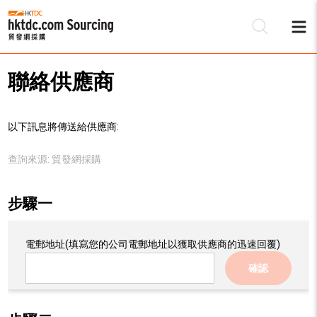
聯絡供應商
以下訊息將傳送給供應商:
查詢來源:
貿發網採購
步驟一
電郵地址
(填寫您的公司電郵地址以獲取供應商的迅速回覆)
確認