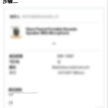
步驟二
收件人
深圳市麥奧科技有限公司
Glass Pannel Portable Karaoke
Speaker With Microphone
產品型號
MW-140BT
可訂造
是
顏色
Black,blue,red,brown,etc
尺寸
163*245*180mm
產品規格
請提供您對產品的特定要求。
屏幕尺寸