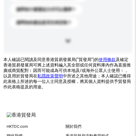
請問有什麼運送方式可以選擇？
請問你的產品是否支持定制？
本人確認已閱讀及同意香港貿易發展局(“貿發局”)的
使用條款
及確定
香港貿易發展局可將上述資料編入其全部或任何資料庫內作為直接推
廣或商貿配對﹝因而可能成為可供本地及/或海外公眾人士使用﹞，
以及用於貿發局在
私隱政策聲明
中所述之其他用途；本人確認已獲得
此表格上所述的每一位人士同意及授權，將其個人資料提供予貿發局
作此表格提及的用途。
HKTDC.com
關於我們
聯絡我們
香港貿發局流動應用程式