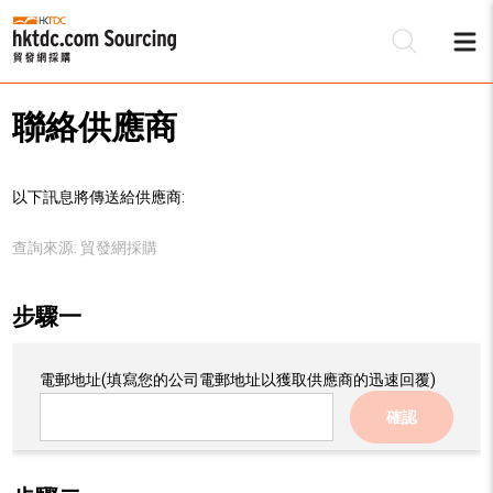
聯絡供應商
以下訊息將傳送給供應商:
查詢來源:
貿發網採購
步驟一
電郵地址
(填寫您的公司電郵地址以獲取供應商的迅速回覆)
確認