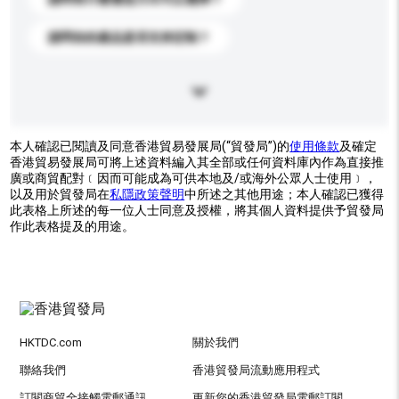
請問你的產品是否支持定制？
本人確認已閱讀及同意香港貿易發展局(“貿發局”)的
使用條款
及確定
香港貿易發展局可將上述資料編入其全部或任何資料庫內作為直接推
廣或商貿配對﹝因而可能成為可供本地及/或海外公眾人士使用﹞，
以及用於貿發局在
私隱政策聲明
中所述之其他用途；本人確認已獲得
此表格上所述的每一位人士同意及授權，將其個人資料提供予貿發局
作此表格提及的用途。
HKTDC.com
關於我們
聯絡我們
香港貿發局流動應用程式
訂閱商貿全接觸電郵通訊
更新您的香港貿發局電郵訂閱