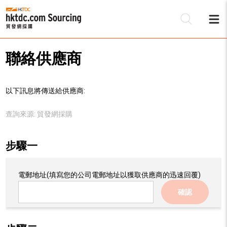
聯絡供應商
以下訊息將傳送給供應商:
查詢來源:
貿發網採購
步驟一
電郵地址
(填寫您的公司電郵地址以獲取供應商的迅速回覆)
確認