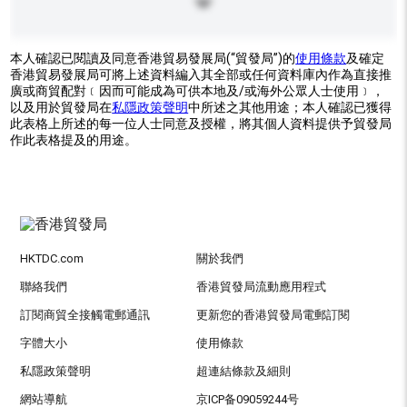
本人確認已閱讀及同意香港貿易發展局(“貿發局”)的
使用條款
及確定
香港貿易發展局可將上述資料編入其全部或任何資料庫內作為直接推
廣或商貿配對﹝因而可能成為可供本地及/或海外公眾人士使用﹞，
以及用於貿發局在
私隱政策聲明
中所述之其他用途；本人確認已獲得
此表格上所述的每一位人士同意及授權，將其個人資料提供予貿發局
作此表格提及的用途。
HKTDC.com
關於我們
聯絡我們
香港貿發局流動應用程式
訂閱商貿全接觸電郵通訊
更新您的香港貿發局電郵訂閱
字體大小
使用條款
私隱政策聲明
超連結條款及細則
網站導航
京ICP备09059244号