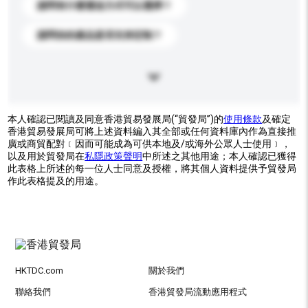
請問有什麼運送方式可以選擇？
請問你的產品是否支持定制？
本人確認已閱讀及同意香港貿易發展局(“貿發局”)的
使用條款
及確定
香港貿易發展局可將上述資料編入其全部或任何資料庫內作為直接推
廣或商貿配對﹝因而可能成為可供本地及/或海外公眾人士使用﹞，
以及用於貿發局在
私隱政策聲明
中所述之其他用途；本人確認已獲得
此表格上所述的每一位人士同意及授權，將其個人資料提供予貿發局
作此表格提及的用途。
HKTDC.com
關於我們
聯絡我們
香港貿發局流動應用程式