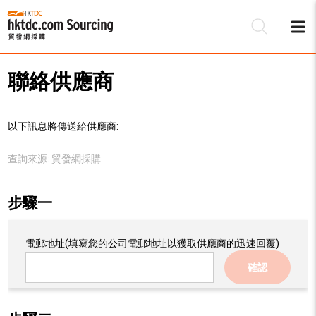
聯絡供應商
以下訊息將傳送給供應商:
查詢來源:
貿發網採購
步驟一
電郵地址
(填寫您的公司電郵地址以獲取供應商的迅速回覆)
確認