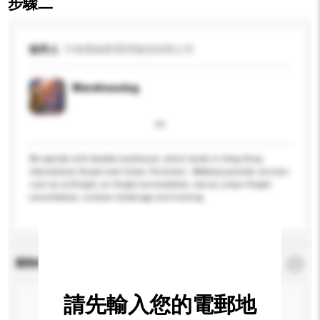
步驟二
收件人
中南喬納斯環球物流有限公司
Warehousing
We operate with bonded warehouse, which locate in Hong Kong
International Airport and Ocean Terminals. We&nbsp;provide services
such an airfreight, air freight consolidation, sea-air, ocean freight
consolidation, customs brokerage and trucking
查詢內容
*
必須填寫
請先輸入您的電郵地