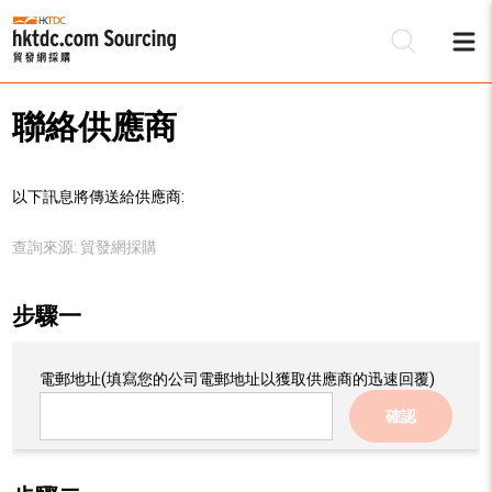
聯絡供應商
以下訊息將傳送給供應商:
查詢來源:
貿發網採購
步驟一
電郵地址
(填寫您的公司電郵地址以獲取供應商的迅速回覆)
確認