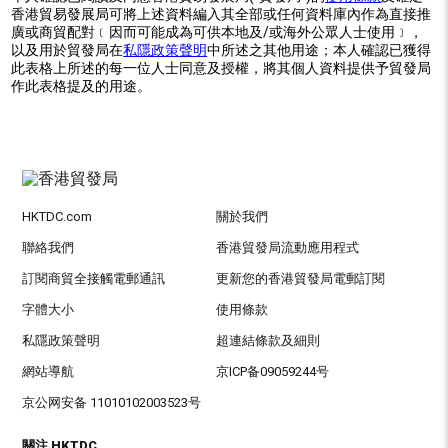
香港貿易發展局可將上述資料編入其全部或任何資料庫內作為直接推
廣或商貿配對﹝因而可能成為可供本地及/或海外公眾人士使用﹞，
以及用於貿發局在
私隱政策聲明
中所述之其他用途；本人確認已獲得
此表格上所述的每一位人士同意及授權，將其個人資料提供予貿發局
作此表格提及的用途。
HKTDC.com
關於我們
聯絡我們
香港貿發局流動應用程式
訂閱商貿全接觸電郵通訊
更新您的香港貿發局電郵訂閱
字體大小
使用條款
私隱政策聲明
超連結條款及細則
網站導航
京ICP备09059244号
京公网安备 11010102003523号
關注 HKTDC