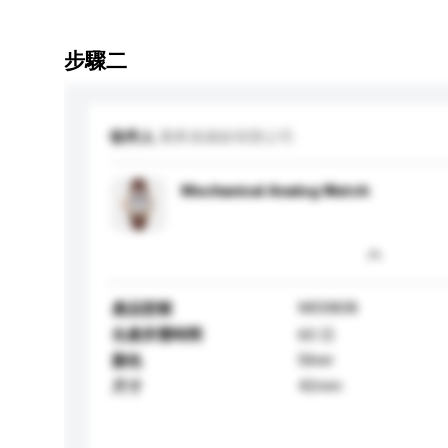
步驟二
收件人
萬希泉鍾錶有限公司
Mechanical Analog Watch
MO0808
產品型號
生產所需時間
60 日
Silver
顏色
42mm
尺寸