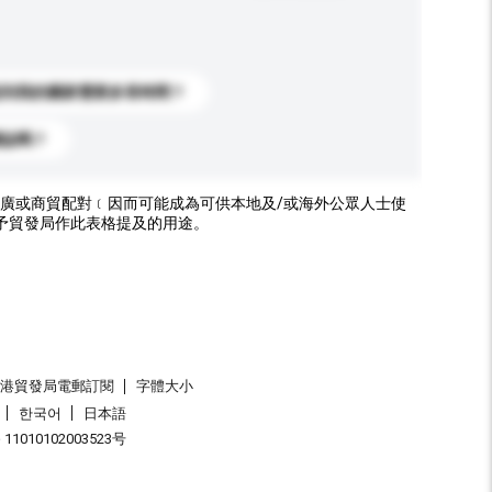
送到我的國家需要多長時間？
標誌嗎？
廣或商貿配對﹝因而可能成為可供本地及/或海外公眾人士使
予貿發局作此表格提及的用途。
香港貿發局電郵訂閱
字體大小
한국어
日本語
1010102003523号