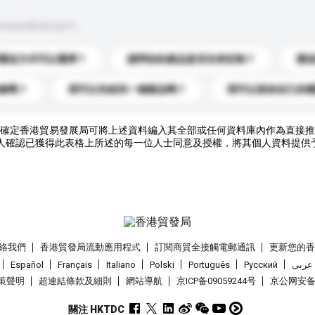
到你的查詢訊息中。
運送方式可以選擇？
請問你的產品是否支持定制？
運
錄嗎？
我可以先收到一個樣品嗎？
我可以添加自己的
確定香港貿易發展局可將上述資料編入其全部或任何資料庫內作為直接推
人確認已獲得此表格上所述的每一位人士同意及授權，將其個人資料提供
絡我們
香港貿發局流動應用程式
訂閱商貿全接觸電郵通訊
更新您的
Español
Français
Italiano
Polski
Português
Pусский
عربى
策聲明
超連結條款及細則
網站導航
京ICP备09059244号
京公网安备 1
關注 HKTDC