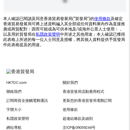
本人確認已閱讀及同意香港貿易發展局(“貿發局”)的
使用條款
及確定
香港貿易發展局可將上述資料編入其全部或任何資料庫內作為直接推
廣或商貿配對﹝因而可能成為可供本地及/或海外公眾人士使用﹞，
以及用於貿發局在
私隱政策聲明
中所述之其他用途；本人確認已獲得
此表格上所述的每一位人士同意及授權，將其個人資料提供予貿發局
作此表格提及的用途。
HKTDC.com
關於我們
聯絡我們
香港貿發局流動應用程式
訂閱商貿全接觸電郵通訊
更新您的香港貿發局電郵訂閱
字體大小
使用條款
私隱政策聲明
超連結條款及細則
網站導航
京ICP备09059244号