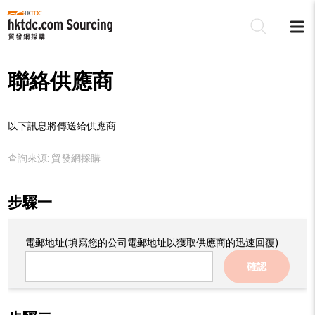
聯絡供應商
以下訊息將傳送給供應商:
查詢來源:
貿發網採購
步驟一
電郵地址
(填寫您的公司電郵地址以獲取供應商的迅速回覆)
確認