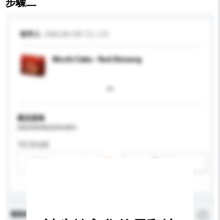
步驟二
收件人
SAMJIN CNF CO., LTD.
Mochi Cake - Red Ginseng
產品規格
請提供您對產品的特定要求。
可訂造包裝
請選擇
新增/刪除選項
查詢內容
*
必須填寫