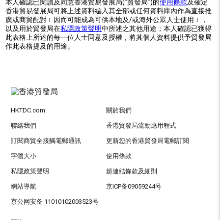
本人確認已閱讀及同意香港貿易發展局(“貿發局”)的
使用條款
及確定
香港貿易發展局可將上述資料編入其全部或任何資料庫內作為直接推
廣或商貿配對﹝因而可能成為可供本地及/或海外公眾人士使用﹞，
以及用於貿發局在
私隱政策聲明
中所述之其他用途；本人確認已獲得
此表格上所述的每一位人士同意及授權，將其個人資料提供予貿發局
作此表格提及的用途。
HKTDC.com
關於我們
聯絡我們
香港貿發局流動應用程式
訂閱商貿全接觸電郵通訊
更新您的香港貿發局電郵訂閱
字體大小
使用條款
私隱政策聲明
超連結條款及細則
網站導航
京ICP备09059244号
京公网安备 11010102003523号