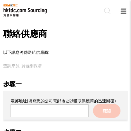
聯絡供應商
以下訊息將傳送給供應商:
查詢來源:
貿發網採購
步驟一
電郵地址
(填寫您的公司電郵地址以獲取供應商的迅速回覆)
確認