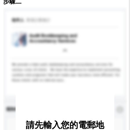
步驟二
收件人
香港註冊會計
Audit Bookkeeping and
Accountancy Services
We provide a total audit, bookkeeping and accountancy services for
various sizes of clients . We have the expertise to implement accounting
systems and programs that will make your business more efficient. For
those clients with no internal acco...
更多...
查詢內容
*
必須填寫
請先輸入您的電郵地