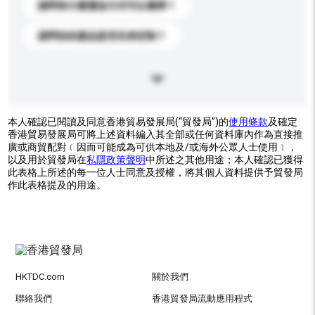
請問有什麼運送方式可以選擇？
請問你的產品是否支持定制？
本人確認已閱讀及同意香港貿易發展局(“貿發局”)的
使用條款
及確定
香港貿易發展局可將上述資料編入其全部或任何資料庫內作為直接推
廣或商貿配對﹝因而可能成為可供本地及/或海外公眾人士使用﹞，
以及用於貿發局在
私隱政策聲明
中所述之其他用途；本人確認已獲得
此表格上所述的每一位人士同意及授權，將其個人資料提供予貿發局
作此表格提及的用途。
HKTDC.com
關於我們
聯絡我們
香港貿發局流動應用程式