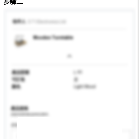
步驟二
收件人
S T I Electronics Ltd
Wooden Turntable
產品型號
L-91
可訂造
是
顏色
Light Wood
產品規格
請提供您對產品的特定要求。
屏幕尺寸
請選擇
新增/刪除選項