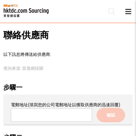
聯絡供應商
以下訊息將傳送給供應商:
查詢來源:
貿發網採購
步驟一
電郵地址
(填寫您的公司電郵地址以獲取供應商的迅速回覆)
確認