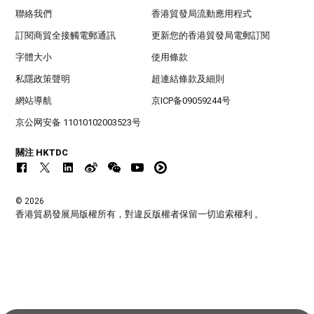
聯絡我們
香港貿發局流動應用程式
訂閱商貿全接觸電郵通訊
更新您的香港貿發局電郵訂閱
字體大小
使用條款
私隱政策聲明
超連結條款及細則
網站導航
京ICP备09059244号
京公网安备 11010102003523号
關注 HKTDC
© 2026
香港貿易發展局版權所有，對違反版權者保留一切追索權利 。