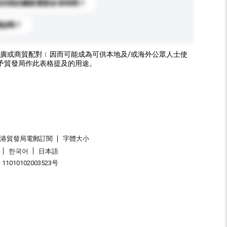
送到我的國家需要多長時間？
標誌嗎？
廣或商貿配對﹝因而可能成為可供本地及/或海外公眾人士使
予貿發局作此表格提及的用途。
香港貿發局電郵訂閱
字體大小
한국어
日本語
1010102003523号