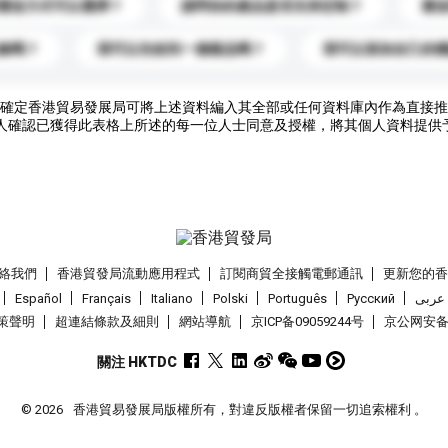
運送方式可以選擇？
請問你的產品是否支持定制？
運
錄嗎？
我可以先收到一個樣品嗎？
我可以添加自己的
確定香港貿易發展局可將上述資料編入其全部或任何資料庫內作為直接推
人確認已獲得此表格上所述的每一位人士同意及授權，將其個人資料提供
絡我們
香港貿發局流動應用程式
訂閱商貿全接觸電郵通訊
更新您的
Español
Français
Italiano
Polski
Português
Pусский
عربى
策聲明
超連結條款及細則
網站導航
京ICP备09059244号
京公网安备 1
關注 HKTDC
© 2026
香港貿易發展局版權所有，對違反版權者保留一切追索權利 。