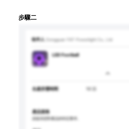
步驟二
收件人
Dongguan YXF Powerlight Co., Ltd
LED Football
生產所需時間
10 日
產品規格
請提供您對產品的特定要求。