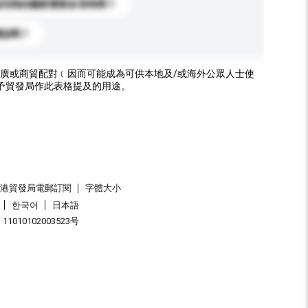
送到我的國家需要多長時間？
標誌嗎？
廣或商貿配對﹝因而可能成為可供本地及/或海外公眾人士使
予貿發局作此表格提及的用途。
香港貿發局電郵訂閱
字體大小
한국어
日本語
1010102003523号