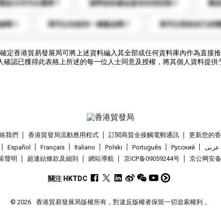
運送方式可以選擇？
請問你的產品是否支持定制？
運
錄嗎？
我可以先收到一個樣品嗎？
我可以添加自己的
確定香港貿易發展局可將上述資料編入其全部或任何資料庫內作為直接推
人確認已獲得此表格上所述的每一位人士同意及授權，將其個人資料提供
絡我們
香港貿發局流動應用程式
訂閱商貿全接觸電郵通訊
更新您的
Español
Français
Italiano
Polski
Português
Pусский
عربى
策聲明
超連結條款及細則
網站導航
京ICP备09059244号
京公网安备 1
關注 HKTDC
© 2026
香港貿易發展局版權所有，對違反版權者保留一切追索權利 。