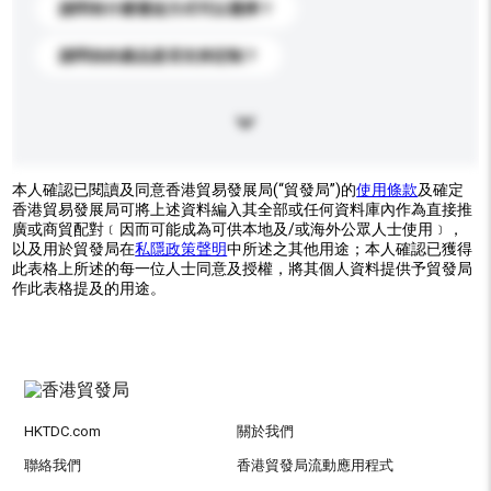
請問有什麼運送方式可以選擇？
請問你的產品是否支持定制？
本人確認已閱讀及同意香港貿易發展局(“貿發局”)的
使用條款
及確定
香港貿易發展局可將上述資料編入其全部或任何資料庫內作為直接推
廣或商貿配對﹝因而可能成為可供本地及/或海外公眾人士使用﹞，
以及用於貿發局在
私隱政策聲明
中所述之其他用途；本人確認已獲得
此表格上所述的每一位人士同意及授權，將其個人資料提供予貿發局
作此表格提及的用途。
HKTDC.com
關於我們
聯絡我們
香港貿發局流動應用程式