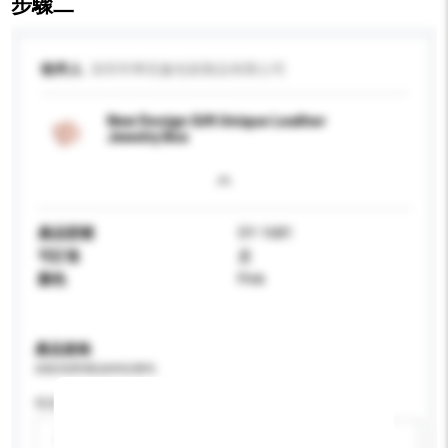
步驟二
收件人
深圳市華宏鑫包裝製品有限公司
New Design Gift Unique Leather
Jewelry Box
產品型號
SY-1681
可訂造
是
顏色
Pink
產品規格
請提供您對產品的特定要求。
性别
請選擇
新增/刪除選項