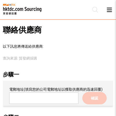
聯絡供應商
以下訊息將傳送給供應商:
查詢來源:
貿發網採購
步驟一
電郵地址
(填寫您的公司電郵地址以獲取供應商的迅速回覆)
確認